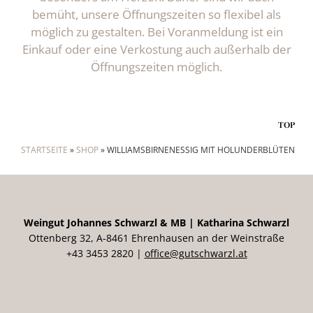
bemüht, unsere Öffnungszeiten so flexibel als
möglich zu gestalten. Bei Voranmeldung ist ein
Einkauf oder eine Verkostung auch außerhalb der
Öffnungszeiten möglich.
TOP
STARTSEITE
»
SHOP
»
WILLIAMSBIRNENESSIG MIT HOLUNDERBLÜTEN
Weingut Johannes Schwarzl & MB | Katharina Schwarzl
Ottenberg 32, A-8461 Ehrenhausen an der Weinstraße
+43 3453 2820 |
office@gutschwarzl.at