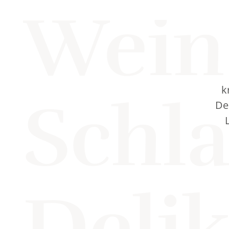
Wein
k
Schl
Del
Delik