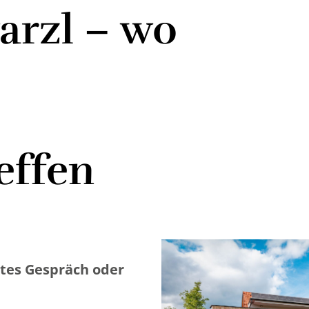
arzl – wo
effen
utes Gespräch oder