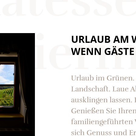
teier
URLAUB AM 
WENN GÄSTE
Urlaub im Grünen.
Landschaft. Laue 
ausklingen lassen. K
Genießen Sie Ihren
familiengeführten 
sich Genuss und Er