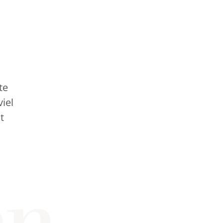
te
viel
t
en