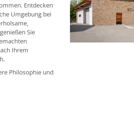
llkommen. Entdecken
rische Umgebung bei
erholsame,
genießen Sie
gemachten
nach Ihrem
h.
ere Philosophie und