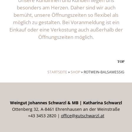
Unsere Kundinnen und Kunden liegen uns
besonders am Herzen. Daher sind wir auch
bemüht, unsere Öffnungszeiten so flexibel als
möglich zu gestalten. Bei Voranmeldung ist ein
Einkauf oder eine Verkostung auch außerhalb der
Öffnungszeiten möglich.
TOP
STARTSEITE
»
SHOP
»
ROTWEIN-BALSAMESSIG
Weingut Johannes Schwarzl & MB | Katharina Schwarzl
Ottenberg 32, A-8461 Ehrenhausen an der Weinstraße
+43 3453 2820 |
office@gutschwarzl.at