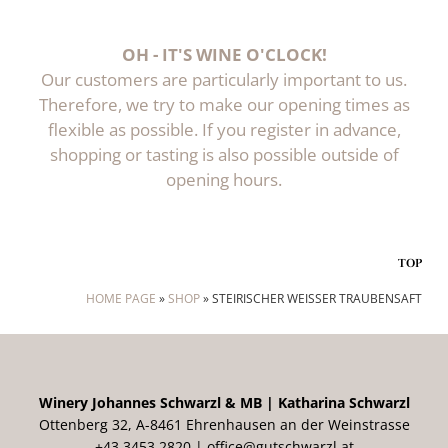
OH - IT'S WINE O'CLOCK!
Our customers are particularly important to us.
Therefore, we try to make our opening times as
flexible as possible. If you register in advance,
shopping or tasting is also possible outside of
opening hours.
TOP
HOME PAGE
»
SHOP
»
STEIRISCHER WEISSER TRAUBENSAFT
Winery Johannes Schwarzl & MB | Katharina Schwarzl
Ottenberg 32, A-8461 Ehrenhausen an der Weinstrasse
+43 3453 2820 |
office@gutschwarzl.at