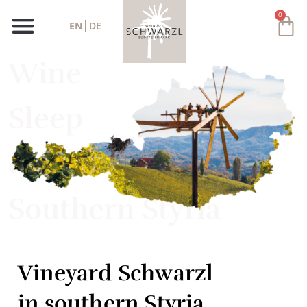
0
EN
DE
Wine
Sleep
delicatessen
Southern Styria
Vineyard Schwarzl
in southern Styria