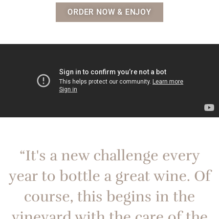
ORDER NOW & ENJOY
“It's a new challenge every
year to bottle a great wine. Of
course, this begins in the
vineyard with the care of the